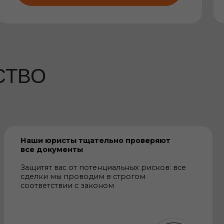
ристы тщательно проверяют
кументы
 вас от потенциальных рисков: все
мы проводим в строгом
ствии с законом
подбора объекта
до помощи