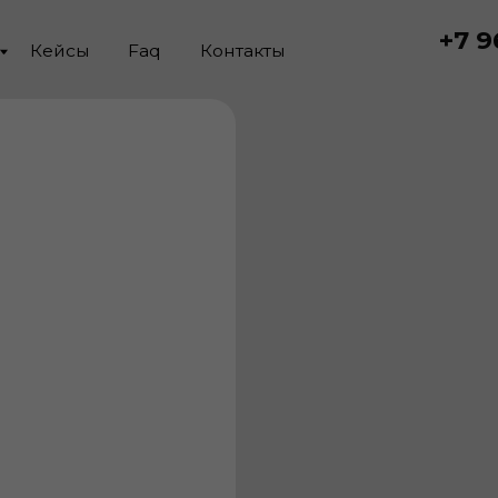
+7 966 834-11
йсы
Faq
Контакты
Заказать з