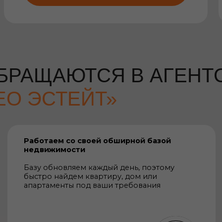
 ЭСТЕЙТ»
Наши ю
Работаем со своей обширной базой
все до
недвижимости
Защитят
Базу обновляем каждый день, поэтому
сделки 
быстро найдем квартиру, дом или
соответ
апартаменты под ваши требования
Предоставляем полный спектр услуг — от 
и юридического сопровождения сделки 