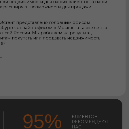
95%
КЛИЕНТОВ
РЕКОМЕНДУЮТ
НАС
дорожим репутацией и качеством
луживания, поэтому наши клиенты
аются довольны сотрудничеством
екомендуют нас друзьям и
комым.