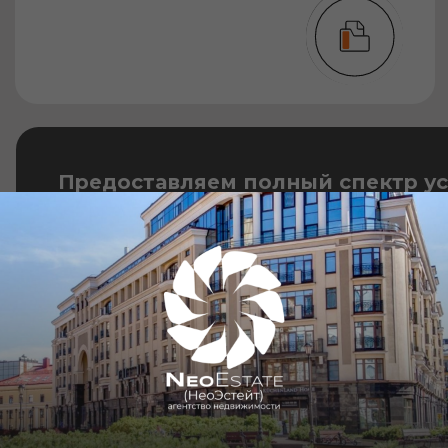
с оформлением ипотеки и послепродажно
Оставить заявку
О КОМПА
НЕО ЭСТЕ
«Меня зовут Ольга Конзеле
и недвижимости я работаю 