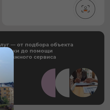
го сервиса
НИИ
ЙТ
вская. В сфере ипотеки
с 2007 года. Начинала